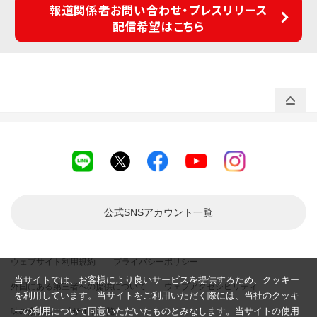
報道関係者お問い合わせ・プレスリリース
配信希望はこちら
公式SNSアカウント
一覧
ウェブサイト利用規約
プライバシーポリシー
当サイトでは、お客様により良いサービスを提供するため、クッキー
外国にある第三者への提供について
ウェブアクセシビリティ
を利用しています。当サイトをご利用いただく際には、当社のクッキ
ーの利用について同意いただいたものとみなします。当サイトの使用
味の素グループ サイト一覧