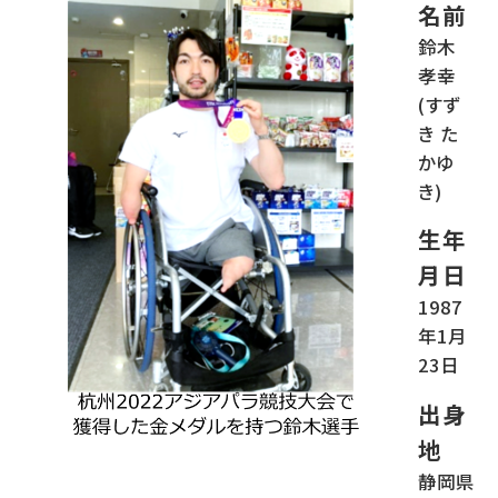
名前
鈴木
孝幸
(すず
き た
かゆ
き)
生年
月日
1987
年1月
23日
出身
地
静岡県