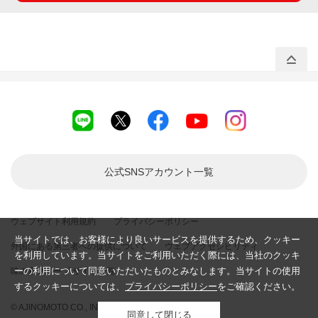
公式SNSアカウント
一覧
ウェブサイト利用規約
プライバシーポリシー
当サイトでは、お客様により良いサービスを提供するため、クッキー
外国にある第三者への提供について
ウェブアクセシビリティ
を利用しています。当サイトをご利用いただく際には、当社のクッキ
ーの利用について同意いただいたものとみなします。当サイトの使用
味の素グループ サイト一覧
するクッキーについては、
プライバシーポリシー
をご確認ください。
© AJINOMOTO CO., INC. All rights reserved.
同意して閉じる