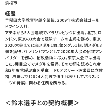
浜松市
経歴
早稲田大学教育学部卒業後、2009年株式会社ゴール
ドウイン入社。
アテネから5大会連続でパラリンピックに出場。北京、ロ
ンドン、東京の3大会で競泳チームの主将を務め、 東京
2020大会までに金メダル1個、銀メダル1個、銅メダル3
個を獲得。パラリンピアンとして2020年大会の招致アン
バサダーを務め、 招致活動に尽力。東京大会では出場
した5種目全てでメダルを獲得。その功績を認められ令
和3年度紫綬褒章を受章。 IPCアスリート評議員に立候
補し当選。パリ2024大会まで選手代表としてパラスポ
ーツの発展に関わる任務を務める。
＜鈴木選手との契約概要＞