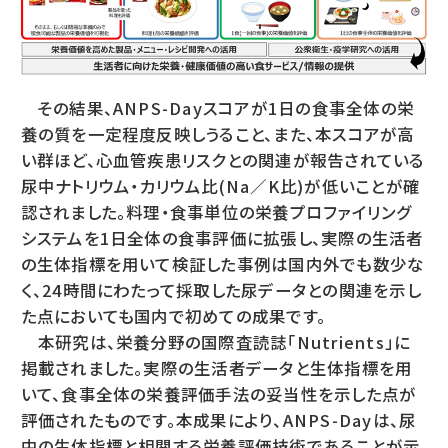
その結果、ANPS-Dayスコアが1日の食事全体の栄
養の質を一定程度反映しうること、また、本スコアが高
い群ほど、心血管疾患リスクとの関連が報告されている
尿中ナトリウム・カリウム比(Na／K比)が低いことが確
認されました。料理・食事単位の栄養プロファイリング
システムを1日全体の食事評価に拡張し、実際の生活者
の生体指標を用いて検証した事例は国内外でも数少な
く、24時間にわたって採取した尿データとの関連を示し
た点においても国内で初めての成果です。
本研究は、栄養分野の国際査読誌「Nutrients」に
掲載されました。実際の生活者データと生体指標を用
いて、食事全体の栄養評価手法の妥当性を示した点が
評価されたものです。本成果により、ANPS-Dayは、尿
中の生体指標と相関する栄養評価技術であることが示