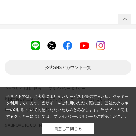
公式SNSアカウント
一覧
ウェブサイト利用規約
プライバシーポリシー
当サイトでは、お客様により良いサービスを提供するため、クッキー
外国にある第三者への提供について
ウェブアクセシビリティ
を利用しています。当サイトをご利用いただく際には、当社のクッキ
ーの利用について同意いただいたものとみなします。当サイトの使用
味の素グループ サイト一覧
するクッキーについては、
プライバシーポリシー
をご確認ください。
© AJINOMOTO CO., INC. All rights reserved.
同意して閉じる