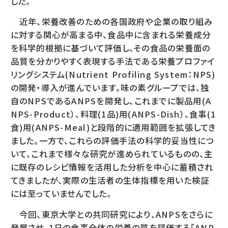
した。
近年、栄養改善のための各国政府や企業の取り組み
に対する関心が高まる中、食品中に含まれる栄養成分
を科学的根拠に基づいて評価し、その食品の栄養面の
品質を分かりやすく表現する手法である栄養プロファイ
リングシステム(Nutrient Profiling System：NPS)
の開発・導入が進んでいます。味の素グループでは、独
自のNPSであるANPSを開発し、これまでに製品用(A
NPS-Product）、料理(1品)用(ANPS-Dish）、食事(1
食)用(ANPS-Meal)と段階的に適用範囲を拡張してき
ました。一方で、これらの評価手法の科学的妥当性につ
いて、これまで様々な研究が進められているものの、主
に既存のレシピ情報を活用した分析を中心に蓄積され
てきましたが、実際の生活者の生体指標を用いた検証
には至っていませんでした。
今回、東京大学との共同研究により、ANPSをさらに
発展させ、1日の食事全体の栄養の質を評価する「ANP