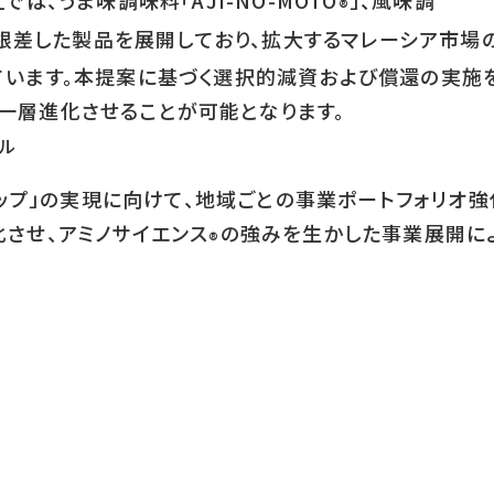
は、うま味調味料「AJI-NO-MOTO
」、風味調
®
根差した製品を展開しており、拡大するマレーシア市
ています。本提案に基づく選択的減資および償還の実施
一層進化させることが可能となります。
ジル
マップ」の実現に向けて、地域ごとの事業ポートフォリオ
させ、アミノサイエンス
の強みを生かした事業展開に
®