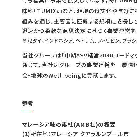
ても着実に事業を拡大しています。特にAMB社で
味料「TUMIX
」など、現地の食文化や嗜好に
®
組みを通じ、主要国に匹敵する規模に成長し
迅速かつ柔軟な意思決定に基づく事業運営を
※)2タイ、インドネシア、ベトナム、フィリピン、ブラ
当社グループは「中期ASV経営2030ロード
通じて、当社はグループの事業連携を一層強化
会・地球のWell-beingに貢献します。
参考
マレーシア味の素社(AMB社)の概要
(1)所在地：マレーシア クアラルンプール市