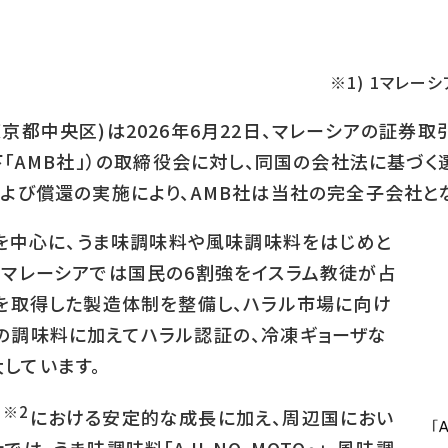
※1) 1マレーシ
京都中央区)は2026年6月22日、マレーシアの証券
erhad、以下「AMB社」）の取締役会に対し、同国の会社法
および償還の実施により、AMB社は当社の完全子会社と
アを中心に、うま味調味料や風味調味料をはじめと
。マレーシアでは国民の6割強をイスラム教徒が占
証を取得した製造体制を整備し、ハラル市場に向け
の調味料に加えてハラル認証の、冷凍ギョーザな
しています。
※2
国
における安定的な成長に加え、周辺国におい