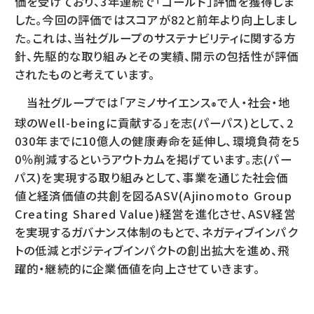
価を受けており、3年連続で「ゴールド」評価を獲得しま
した。今回の評価ではスコアが82と前年より向上しまし
た。これは、当社グループのサステナビリティに関する方
針、先駆的な取り組みとその実績、開示の包括性が評価
されたものと考えています。
当社グループでは「アミノサイエンス
で人・社会・地
®
球のWell-beingに貢献する」を志(パーパス)として、2
030年までに10億人の健康寿命を延伸し、環境負荷を5
0％削減するというアウトカムを掲げています。志(パー
パス)を実現する取り組みとして、事業を通じた社会価
値と経済価値の共創を図るASV(Ajinomoto Group
Creating Shared Value)経営を進化させ、ASV経営
を実現するガバナンス体制のもとで、ネガティブインパク
トの低減とポジティブインパクトの創出拡大を進め、飛
躍的・継続的に企業価値を向上させていきます。