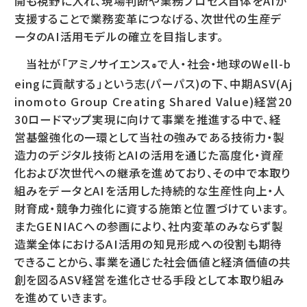
開も視野に入れ、現場判断や業務プロセス自体をAIが
支援することで業務変革につなげる、次世代の生産デ
ータのAI活用モデルの確立を目指します。
当社が「アミノサイエンス
で人・社会・地球のWell-b
®
eingに貢献する」という志(パーパス)の下、中期ASV(Aj
inomoto Group Creating Shared Value)経営20
30ロードマップ実現に向けて事業を推進する中で、経
営基盤強化の一環として当社の強みである技術力・製
造力のデジタル技術とAIの活用を通じた高度化・資産
化および次世代への継承を進めており、その中で本取り
組みをデータとAIを活用した持続的な生産性向上・人
財育成・競争力強化に資する施策と位置づけています。
またGENIACへの参画により、社内変革のみならず製
造業全体におけるAI活用の知見形成への役割も期待
できることから、事業を通じた社会価値と経済価値の共
創を図るASV経営を進化させる手段として本取り組み
を進めていきます。