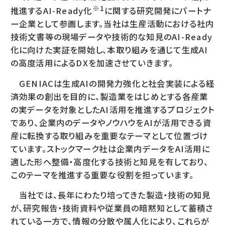
※1
推進するAI-Ready化
に関する研究開発にパートナ
ー企業として参画します。当社は生産活動における社内
技術文書等の現場データや技術的な知見のAI-Ready
化に向けた実証を開始し、本取り組みを通じて生成AI
の高度活用によるDXを加速させていきます。
GENIACは生成AIの開発力強化と社会実装による経
済効果の創出を目的に、製造業をはじめとする各産業
の実データを対象としたAI活用を推進するプロジェクト
であり、企業内のデータやノウハウをAIが活用できる資
産に転換する取り組みを重要なテーマとして位置づけ
ています。ストックマーク社は企業内データをAI活用に
適した形へ整備・高度化する技術と知見を有しており、
このテーマを推進する重要な役割を担っています。
当社では、長年にわたり培ってきた製造・技術の知見
が、研究報告・技術資料や従業員の暗黙知として蓄積さ
れている一方で、情報の分散や属人化により、これらが