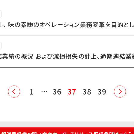
社、 味の素㈱のオペレーション業務変革を目的と
連結業績の概況 および減損損失の計上、通期連結
1
…
36
37
38
39