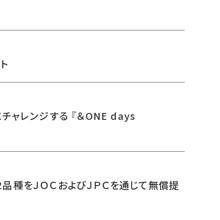
ート
ャレンジする 『＆ONE days
２品種をＪＯＣおよびＪＰＣを通じて無償提